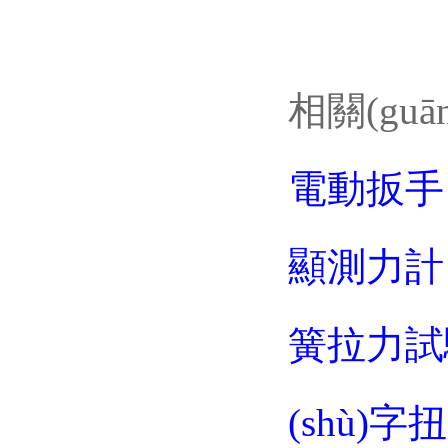
相關(guā
電動扳手
顯測力計
簧拉力試
(shù)