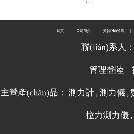
首頁
|
公司簡介
|
資質(zhì)證書
|
聯(lián)系人
管理登陸
主營產(chǎn)品：
測力計
,
測力儀
,
拉力測力儀
,