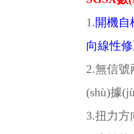
1.
開機自檢
向線性修
2.無信號
(shù)據(j
3.扭力方