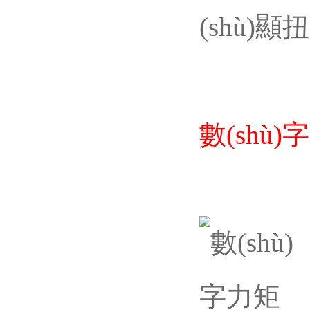
(shù)
數(shù