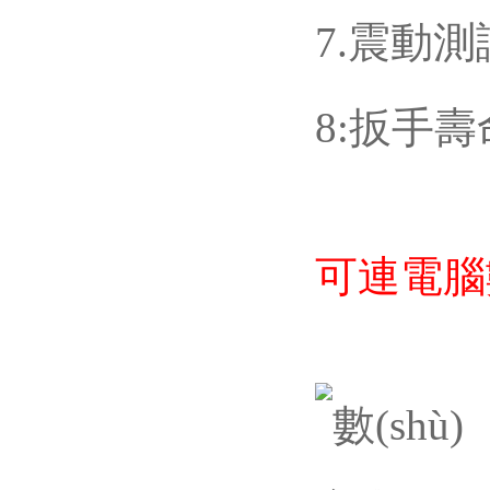
7.震動測
8:扳手壽
可連電腦