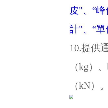
皮"、“峰
計"、“單
10.提供通
（kg）
（kN）