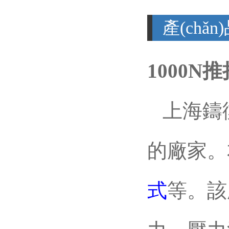
產(chǎ
1000N
上海鑄衡是生
的廠家
式
等。